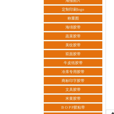
海报图片
定制印刷logo
称重图
海绵胶带
蔬菜胶带
美纹胶带
双面胶带
牛皮纸胶带
冷库专用胶带
商标印字胶带
文具胶带
米黄胶带
B O P P胶粘带