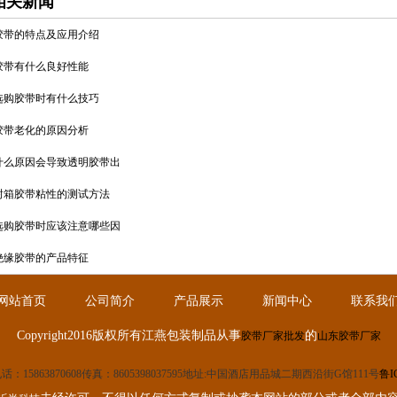
相关新闻
胶带的特点及应用介绍
胶带有什么良好性能
选购胶带时有什么技巧
胶带老化的原因分析
什么原因会导致透明胶带出
封箱胶带粘性的测试方法
选购胶带时应该注意哪些因
绝缘胶带的产品特征
网站首页
公司简介
产品展示
新闻中心
联系我
Copyright2016版权所有江燕包装制品从事
的
胶带厂家批发
山东胶带厂家
话：15863870608
传真：8605398037595
地址:中国酒店用品城二期西沿街G馆111号
鲁I