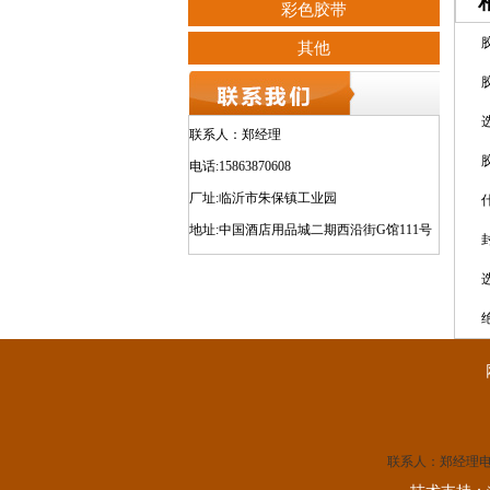
彩色胶带
其他
联系人：郑经理
电话:15863870608
厂址:临沂市朱保镇工业园
地址:中国酒店用品城二期西沿街G馆111号
联系人：郑经理
电